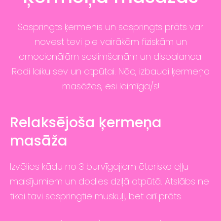
Saspringts ķermenis un saspringts prāts var
novest tevi pie vairākām fiziskām un
emocionālām saslimšanām un disbalanca.
Rodi laiku sev un atpūtai. Nāc, izbaudi ķermeņa
masāžas, esi laimīga/s!
Relaksējoša ķermeņa
masāža
Izvēlies kādu no 3 burvīgajiem ēterisko eļļu
maisījumiem un dodies dziļā atpūtā. Atslābs ne
tikai tavi saspringtie muskuļi, bet arī prāts.