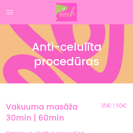
Anti-celulīta
procedūras
Vakuuma masāža
35€ | 50€
30min | 60min