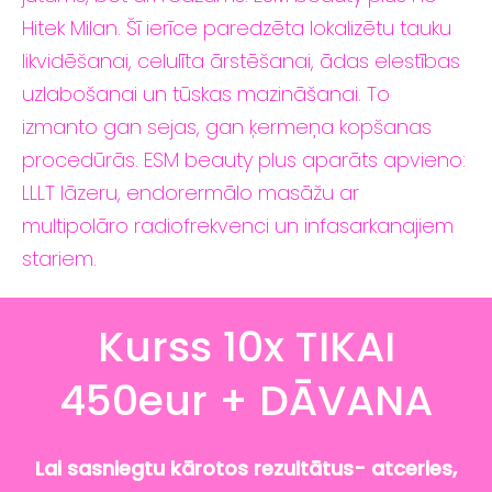
Hitek Milan. Šī ierīce paredzēta lokalizētu tauku
likvidēšanai, celulīta ārstēšanai, ādas elestības
uzlabošanai un tūskas mazināšanai. To
izmanto gan sejas, gan ķermeņa kopšanas
procedūrās. ESM beauty plus aparāts apvieno:
LLLT lāzeru, endorermālo masāžu ar
multipolāro radiofrekvenci un infasarkanajiem
stariem.
Kurss 10x TIKAI
450eur + DĀVANA
Lai sasniegtu kārotos rezultātus- atceries,