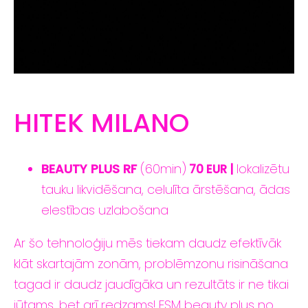
HITEK MILANO
BEAUTY PLUS RF
(60min)
lokalizētu
70 EUR |
tauku likvidēšana, celulīta ārstēšana, ādas
elestības uzlabošana
Ar šo tehnoloģiju mēs tiekam daudz efektīvāk
klāt skartajām zonām, problēmzonu risināšana
tagad ir daudz jaudīgāka un rezultāts ir ne tikai
jūtams, bet arī redzams! ESM beauty plus no