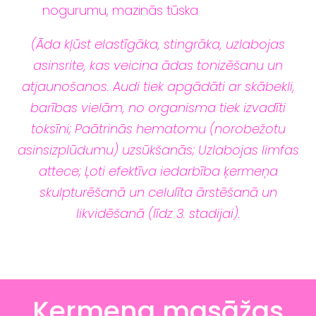
nogurumu, mazinās tūska
(Āda kļūst elastīgāka, stingrāka, uzlabojas
asinsrite, kas veicina ādas tonizēšanu un
atjaunošanos. Audi tiek apgādāti ar skābekli,
barības vielām, no organisma tiek izvadīti
toksīni; Paātrinās hematomu (norobežotu
asinsizplūdumu) uzsūkšanās; Uzlabojas limfas
attece; Ļoti efektīva iedarbība ķermeņa
skulpturēšanā un celulīta ārstēšanā un
likvidēšanā (līdz 3. stadijai).
Ķermeņa masāžas