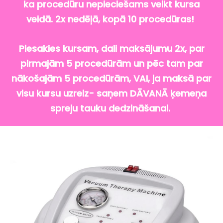
ka procedūru nepieciešams veikt kursa
veidā. 2x nedēļā, kopā 10 procedūras!
Piesakies kursam, dali maksājumu 2x, par
pirmajām 5 procedūrām un pēc tam par
nākošajām 5 procedūrām, VAI, ja maksā par
visu kursu uzreiz- saņem DĀVANĀ ķemeņa
spreju tauku dedzināšanai.