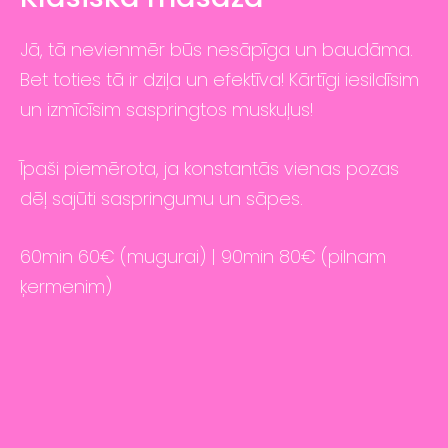
Jā, tā nevienmēr būs nesāpīga un baudāma.
Bet toties tā ir dziļa un efektīva! Kārtīgi iesildīsim
un izmīcīsim saspringtos muskuļus!
Īpaši piemērota, ja konstantās vienas pozas
dēļ sajūti saspringumu un sāpes.
60min 60€ (mugurai) | 90min 80€ (pilnam
ķermenim)