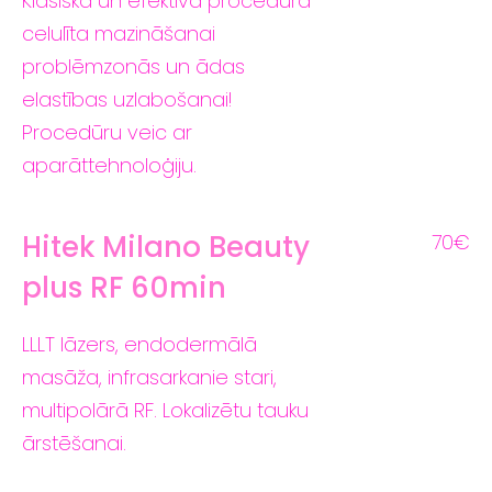
Klasiska un efektīva procedūra
celulīta mazināšanai
problēmzonās un ādas
elastības uzlabošanai!
Procedūru veic ar
aparāttehnoloģiju.
Hitek Milano Beauty
70€
plus RF 60min
LLLT lāzers, endodermālā
masāža, infrasarkanie stari,
multipolārā RF. Lokalizētu tauku
ārstēšanai.