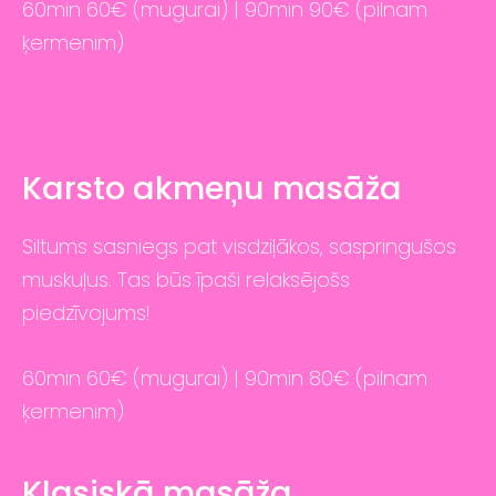
60min 60€ (mugurai) | 90min 90€ (pilnam
ķermenim)
Karsto akmeņu masāža
Siltums sasniegs pat visdziļākos, saspringušos
muskuļus. Tas būs īpaši relaksējošs
piedzīvojums!
60min 60€ (mugurai) | 90min 80€ (pilnam
ķermenim)
Klasiskā masāža