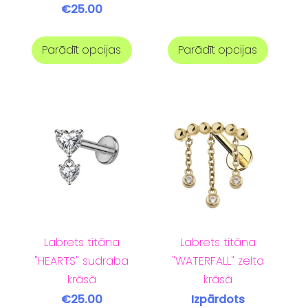
€25.00
Parādīt opcijas
Parādīt opcijas
Labrets titāna
Labrets titāna
"HEARTS" sudraba
"WATERFALL" zelta
krāsā
krāsā
€25.00
Izpārdots