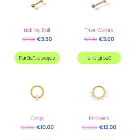
Lick My Ball
True Colors
€3.50
€3.00
€7.00
€7.00
Parādīt opcijas
Ielikt grozā
Drop
Princess
€10.00
€12.00
€15.00
€20.00