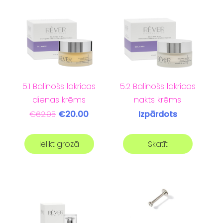
5.2 Balinošs lakricas
5.1 Balinošs lakricas
nakts krēms
dienas krēms
Izpārdots
€20.00
€62.95
Ielikt grozā
Skatīt