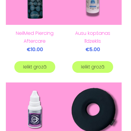
NeilMed Piercing
Ausu kopšanas
Aftercare
līdzeklis
€10.00
€5.00
Ielikt grozā
Ielikt grozā