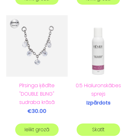
Pīrsinga ķēdīte
0.5 Hialuronskābes
"DOUBLE BLING"
sprejs
sudraba krāsā
Izpārdots
€30.00
Ielikt grozā
Skatīt