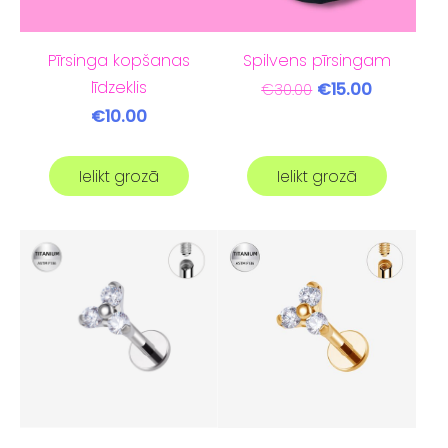
Pīrsinga kopšanas
Spilvens pīrsingam
līdzeklis
€15.00
€30.00
€10.00
Ielikt grozā
Ielikt grozā