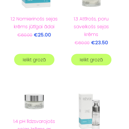
1.3 Attīrošs, poru
1.2 Nomierinošs sejas
savelkošs sejas
krēms jūtīgai ādai
krēms
€25.00
€60.00
€23.50
€60.00
Ielikt grozā
Ielikt grozā
1.4 pH līdzsvarojošs