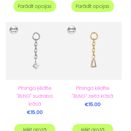
Parādīt opcijas
Parādīt opcijas
Pīrsinga ķēdīte
Pīrsinga ķēdīte
"BLING" sudraba
"BLING" zelta krāsā
krāsā
€15.00
€15.00
Ielikt grozā
Ielikt grozā