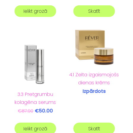
Ielikt grozā
Skatīt
4.1 Zelta izgaismojošs
dienas krēms
Izpārdots
3.3 Pretgrumbu
kolagēna serums
€50.00
€87.90
Ielikt grozā
Skatīt