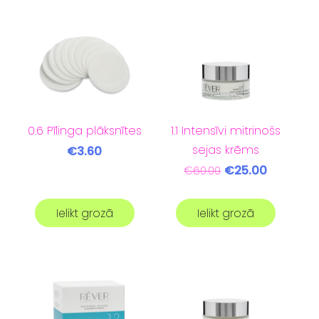
0.6 Pīlinga plāksnītes
1.1 Intensīvi mitrinošs
sejas krēms
€3.60
€25.00
€60.00
Ielikt grozā
Ielikt grozā