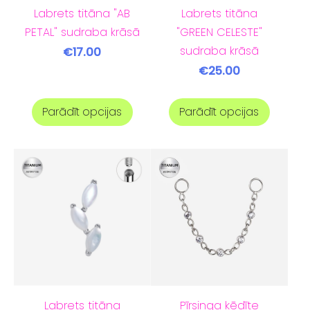
Labrets titāna "AB
Labrets titāna
PETAL" sudraba krāsā
"GREEN CELESTE"
sudraba krāsā
€17.00
€25.00
Parādīt opcijas
Parādīt opcijas
Labrets titāna
Pīrsinga ķēdīte