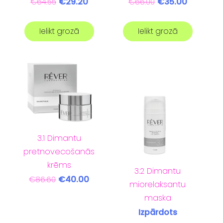
€29.20
€35.00
€64.55
€66.00
Ielikt grozā
Ielikt grozā
3.1 Dimantu
pretnovecošanās
krēms
3.2 Dimantu
€40.00
€86.60
miorelaksantu
maska
Izpārdots