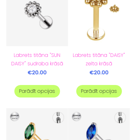
Labrets titāna "SUN
Labrets titāna "DAISY"
DAISY" sudraba krāsā
zelta krāsā
€20.00
€20.00
Parādīt opcijas
Parādīt opcijas