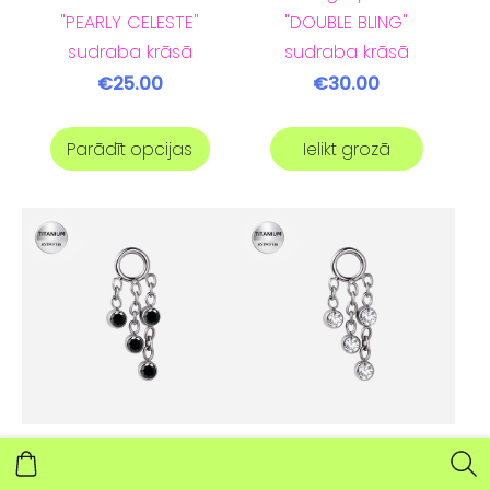
"PEARLY CELESTE"
"DOUBLE BLING"
sudraba krāsā
sudraba krāsā
€25.00
€30.00
Parādīt opcijas
Ielikt grozā
Pīrsinga ķēdīte
Pīrsinga ķēdīte
"RAINFALL" sudraba
"RAINFALL" sudraba