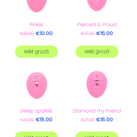
Pinkie
Pierced & Proud
€10.00
€15.00
€12.00
€17.00
Ielikt grozā
Ielikt grozā
Deep sparkle
Diamond my Friend
€15.00
€15.00
€17.00
€17.00