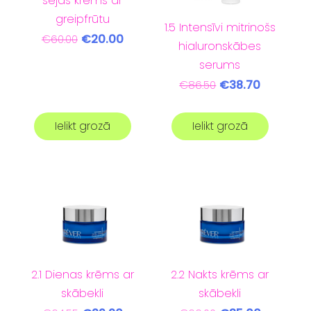
sejas krēms ar
greipfrūtu
1.5 Intensīvi mitrinošs
€20.00
€60.00
hialuronskābes
serums
€38.70
€86.50
Ielikt grozā
Ielikt grozā
2.1 Dienas krēms ar
2.2 Nakts krēms ar
skābekli
skābekli