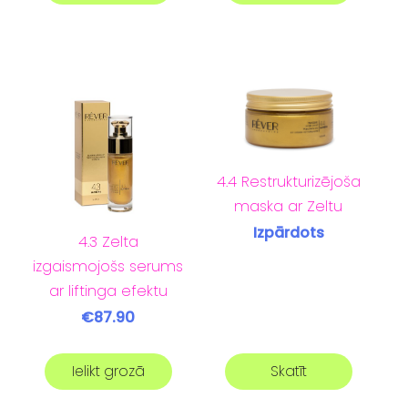
4.4 Restrukturizējoša
maska ar Zeltu
Izpārdots
4.3 Zelta
izgaismojošs serums
ar liftinga efektu
€87.90
Ielikt grozā
Skatīt