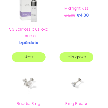
Midnight Kiss
€4.00
€12.00
5.3 Balinošs plūškoka
serums
Izpārdots
Skatīt
Ielikt grozā
Baddie Bling
Bling Raider