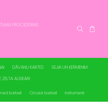
STUMA PROCEDŪRAS
AI
DĀVANU KARTES
SEJAI UN ĶERMENIM
E ZELTA AUSKARI
rved barbell
Circular barbell
Instrumenti