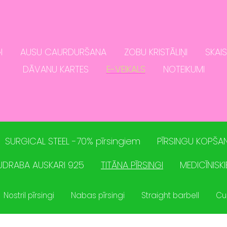
I
AUSU CAURDURŠANA
ZOBU KRISTĀLIŅI
SKAI
DĀVANU KARTES
E-VEIKALS
NOTEIKUMI
SURGICAL STEEL -70% pīrsingiem
PĪRSINGU KOPŠAN
UDRABA AUSKARI 925
TITĀNA PĪRSINGI
MEDICĪNISKI
Nostril pīrsingi
Nabas pīrsingi
Straight barbell
Cu