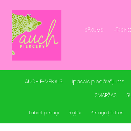
SĀKUMS
PĪRSING
AUCH E-VEIKALS
Īpašais piedāvājums
SMARŽAS
S
Labret pīrsingi
Riņķīši
Pīrsingu ķēdītes