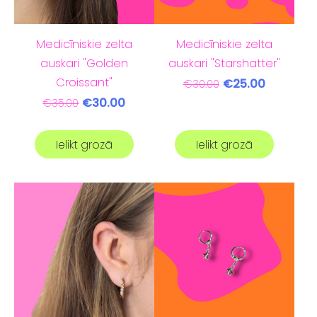
Medicīniskie zelta
Medicīniskie zelta
auskari "Golden
auskari "Starshatter"
Croissant"
€25.00
€30.00
€30.00
€35.00
Ielikt grozā
Ielikt grozā