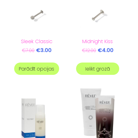
Sleek Classic
Midnight Kiss
€3.00
€4.00
€7.00
€12.00
Parādīt opcijas
Ielikt grozā