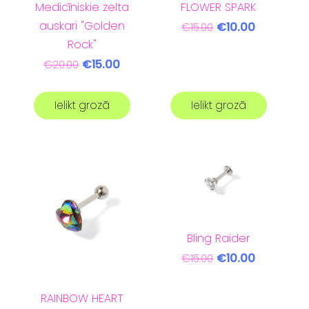
Medicīniskie zelta
FLOWER SPARK
auskari "Golden
€10.00
€15.00
Rock"
€15.00
€20.00
Ielikt grozā
Ielikt grozā
Bling Raider
€10.00
€15.00
RAINBOW HEART