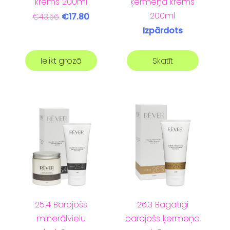
krēms 200ml
ķermeņa krēms
200ml
€17.80
€43.56
Izpārdots
Ielikt grozā
Skatīt
25.4 Barojošs
26.3 Bagātīgi
minerālvielu
barojošs ķermeņa