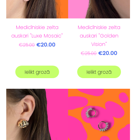
Medicīniskie zelta
Medicīniskie zelta
auskari "Luxe Mosaic"
auskari "Golden
Vision"
€20.00
€25.00
€20.00
€25.00
Ielikt grozā
Ielikt grozā