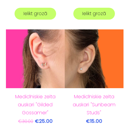
Ielikt grozā
Ielikt grozā
Medicīniskie zelta
Medicīniskie zelta
auskari "Gilded
auskari "Sunbeam
Gossamer"
Studs"
€25.00
€15.00
€30.00