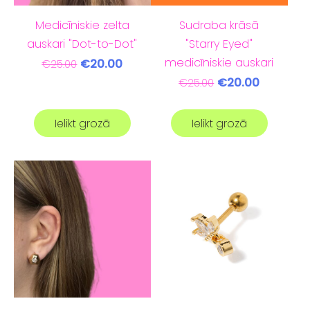
Medicīniskie zelta
Sudraba krāsā
auskari "Dot-to-Dot"
"Starry Eyed"
medicīniskie auskari
€20.00
€25.00
€20.00
€25.00
Ielikt grozā
Ielikt grozā