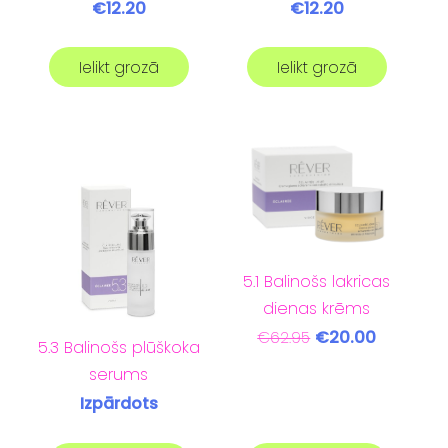
€12.20
€12.20
Ielikt grozā
Ielikt grozā
5.1 Balinošs lakricas
dienas krēms
€20.00
€62.95
5.3 Balinošs plūškoka
serums
Izpārdots