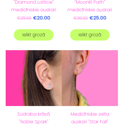
"Diamond Lattice"
"Moonlit Path"
medicīniskie auskari
medicīniskie auskari
€20.00
€25.00
€25.00
€30.00
Ielikt grozā
Ielikt grozā
Sudraba krāsā
Medicīniskie zelta
"Noble Spark"
auskari "Star Fall"