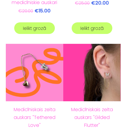
medicīniskie auskari
€20.00
€25.00
€15.00
€20.00
Ielikt grozā
Ielikt grozā
Medicīniskais zelta
Medicīniskais zelta
auskars "Tethered
auskars "Gilded
Love"
Flutter"