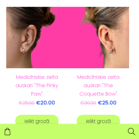
Medicīniskie zelta
Medicīniskie zelta
auskari "The Pinky
auskari "The
Paw"
Coquette Bow"
€20.00
€25.00
€25.00
€30.00
Ielikt grozā
Ielikt grozā