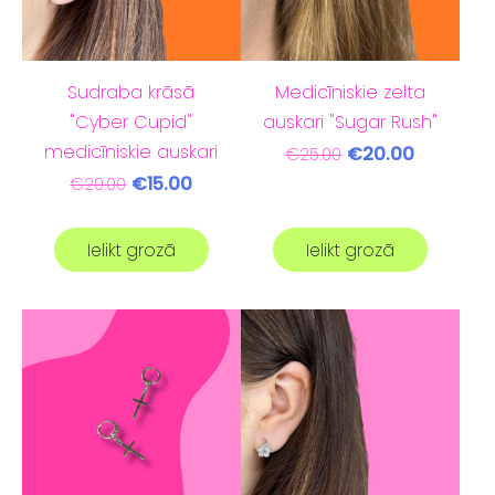
Sudraba krāsā
Medicīniskie zelta
"Cyber Cupid"
auskari "Sugar Rush"
medicīniskie auskari
€20.00
€25.00
€15.00
€20.00
Ielikt grozā
Ielikt grozā