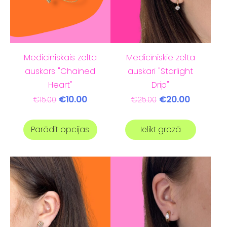
Medicīniskais zelta
Medicīniskie zelta
auskars "Chained
auskari "Starlight
Heart"
Drip"
€10.00
€20.00
€15.00
€25.00
Parādīt opcijas
Ielikt grozā