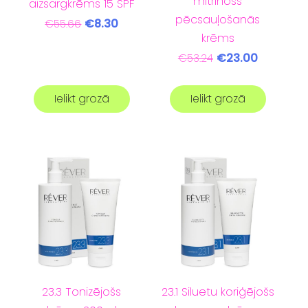
mitrinošs
aizsargkrēms 15 SPF
pēcsauļošanās
€8.30
€55.66
krēms
€23.00
€53.24
Ielikt grozā
Ielikt grozā
23.3 Tonizējošs
23.1 Siluetu koriģējošs