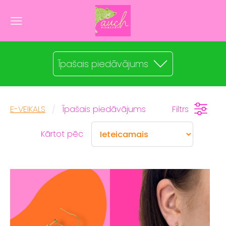
Īpašais piedāvājums
E-VEIKALS
Īpašais piedāvājums
Filtrs
Kārtot pēc