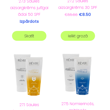
27.2 Saules
27.3 Saules
aizsargkrēms 30 SPF
aizsargkrēms jutīgai
ādai 50 SPF
€8.50
€55.66
Izpārdots
Skatīt
Ielikt grozā
27.5 Nomierinošs,
27.1 Saules