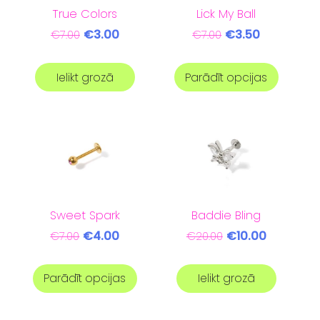
True Colors
Lick My Ball
€3.00
€3.50
€7.00
€7.00
Ielikt grozā
Parādīt opcijas
Sweet Spark
Baddie Bling
€4.00
€10.00
€7.00
€20.00
Parādīt opcijas
Ielikt grozā