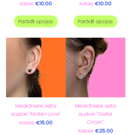
€10.00
€10.00
€15.00
€15.00
Parādīt opcijas
Parādīt opcijas
Medicīniskie zelta
Medicīniskie zelta
auskari "Molten Love"
auskari "Stellar
Crown"
€15.00
€20.00
€25.00
€30.00