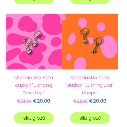
Medicīniskie zelta
Medicīniskie zelta
auskari "Dancing
auskari "Wishing Star
Dewdrop"
Hoops"
€20.00
€20.00
€25.00
€25.00
Ielikt grozā
Ielikt grozā