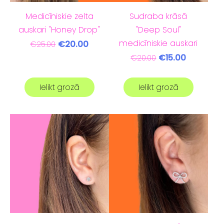
Medicīniskie zelta
Sudraba krāsā
auskari "Honey Drop"
"Deep Soul"
medicīniskie auskari
€20.00
€25.00
€15.00
€20.00
Ielikt grozā
Ielikt grozā