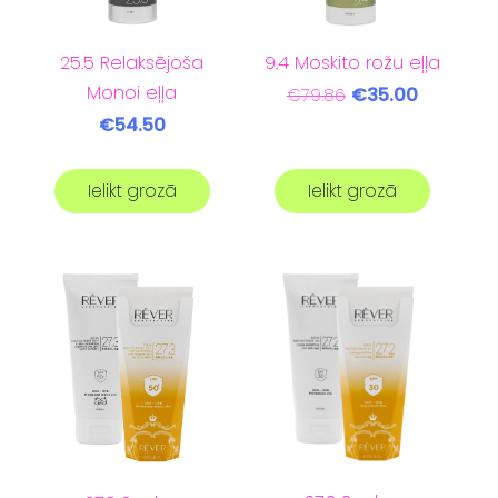
25.5 Relaksējoša
9.4 Moskito rožu eļļa
Monoi eļļa
€35.00
€79.86
€54.50
Ielikt grozā
Ielikt grozā