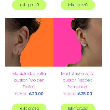
Ielikt grozā
Ielikt grozā
Medicīniskie zelta
Medicīniskie zelta
auskari "Golden
auskari "Ribbed
Trefoil"
Romance"
€20.00
€25.00
€25.00
€30.00
Ielikt grozā
Ielikt grozā