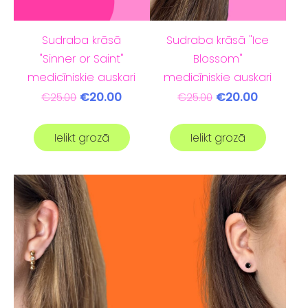
Sudraba krāsā
Sudraba krāsā "Ice
"Sinner or Saint"
Blossom"
medicīniskie auskari
medicīniskie auskari
€20.00
€20.00
€25.00
€25.00
Ielikt grozā
Ielikt grozā