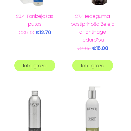
27.4 Iedeguma
23.4 Tonizējošas
pastiprinoša želeja
putas
ar anti-age
€12.70
€39.93
iedarbību
€15.00
€70.18
Ielikt grozā
Ielikt grozā