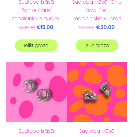
Sudraba krāsā
Sudraba krāsā "Chic
"White Flare"
Bow-Tie"
medicīniskie auskari
medicīniskie auskari
€15.00
€20.00
€20.00
€25.00
Ielikt grozā
Ielikt grozā
Sudraba krāsā
Sudraba krāsā