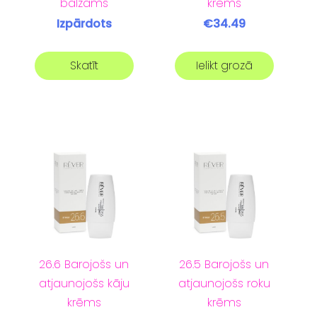
balzāms
krēms
Izpārdots
€34.49
Skatīt
Ielikt grozā
26.6 Barojošs un
26.5 Barojošs un
atjaunojošs kāju
atjaunojošs roku
krēms
krēms