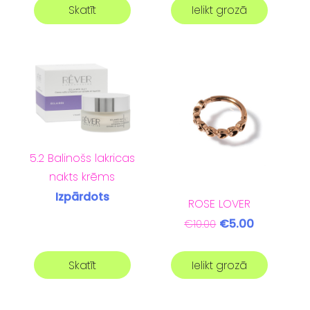
Skatīt
Ielikt grozā
5.2 Balinošs lakricas
nakts krēms
Izpārdots
ROSE LOVER
€5.00
€10.00
Skatīt
Ielikt grozā