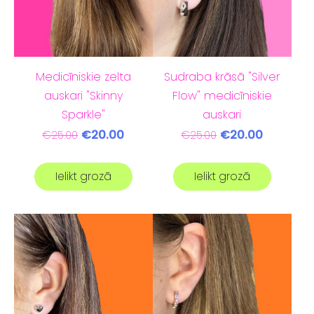
Medicīniskie zelta
Sudraba krāsā "Silver
auskari "Skinny
Flow" medicīniskie
Sparkle"
auskari
€20.00
€20.00
€25.00
€25.00
Ielikt grozā
Ielikt grozā