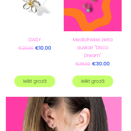
DAISY
Medicīniskie zelta
auskari "Disco
€10.00
€20.00
Dream"
€30.00
€35.00
Ielikt grozā
Ielikt grozā