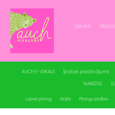
SĀKUMS
PĪRSING
AUCH E-VEIKALS
Īpašais piedāvājums
SMARŽAS
S
Labret pīrsingi
Riņķīši
Pīrsingu ķēdītes