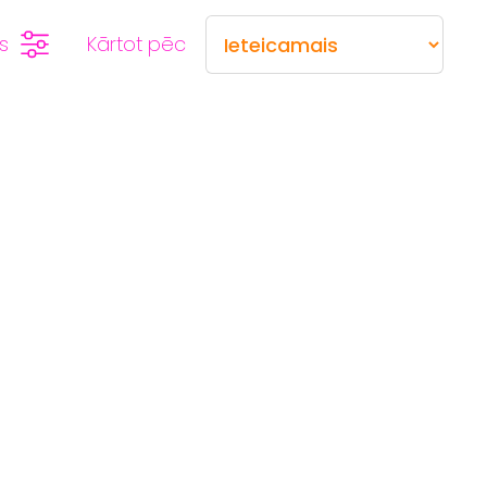
rs
Kārtot pēc