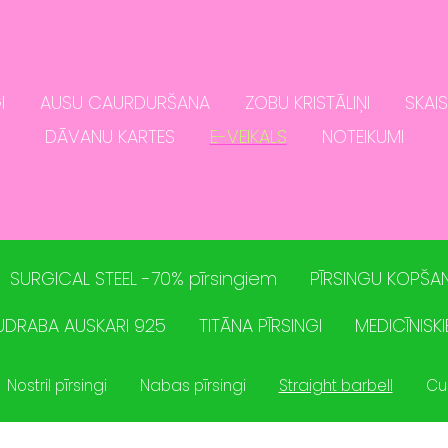
I
AUSU CAURDURŠANA
ZOBU KRISTĀLIŅI
SKAI
DĀVANU KARTES
E-VEIKALS
NOTEIKUMI
SURGICAL STEEL -70% pīrsingiem
PĪRSINGU KOPŠAN
UDRABA AUSKARI 925
TITĀNA PĪRSINGI
MEDICĪNISKI
Nostril pīrsingi
Nabas pīrsingi
Straight barbell
Cu