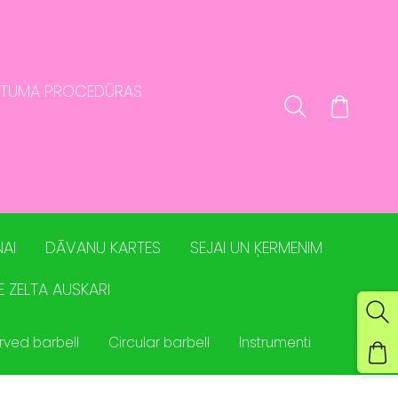
STUMA PROCEDŪRAS
AI
DĀVANU KARTES
SEJAI UN ĶERMENIM
E ZELTA AUSKARI
rved barbell
Circular barbell
Instrumenti