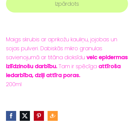
Izpārdots
Maigs skrubis ar aprikožu kauliņu, jojobas un
sojas pulveri. Dabiskās mikro granulas
savienojumā ar titāna dioksīdu
veic epidermas
izlīdzinošu darbību.
Tam ir spēcīga
attīroša
iedarbība, dziļi attīra poras.
200ml