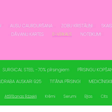
I
AUSU CAURDURŠANA
ZOBU KRISTĀLIŅI
SKAI
DĀVANU KARTES
E-VEIKALS
NOTEIKUMI
SURGICAL STEEL -70% pīrsingiem
PĪRSINGU KOPŠAN
UDRABA AUSKARI 925
TITĀNA PĪRSINGI
MEDICĪNISKI
Attīrīšanas līdzekļi
Krēmi
Serumi
Eļļas
Cits