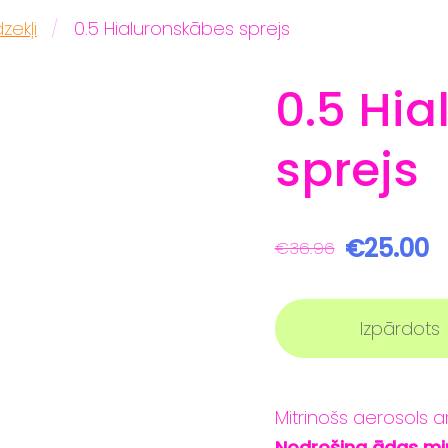
dzekļi
0.5 Hialuronskābes sprejs
0.5 Hi
sprejs
€25.00
€36.96
Izpārdots
Mitrinošs aerosols a
Nodrošina ādas mir