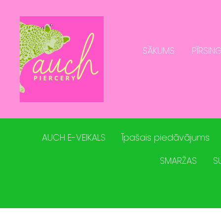
SĀKUMS
PĪRSING
AUCH E-VEIKALS
Īpašais piedāvājums
SMARŽAS
S