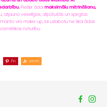
edarbību.
Piešķir ādai
maksimālu mitrināšanu,
u, atjauno veselīgas, atpūtušās un spirgtas
Izmanto virs make-up, lai uzlabotu ne tikai ādas
 kosmētikas noturību.
Pin
Ieteikt