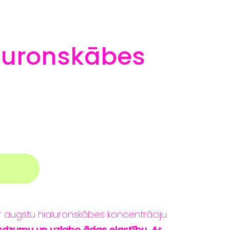
aluronskābes
r augstu hialuronskābes koncentrāciju.
dzumu un uzlabo ādas elastību. Ar