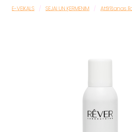
E-VEIKALS
SEJAI UN ĶERMENIM
Attīrīšanas lī