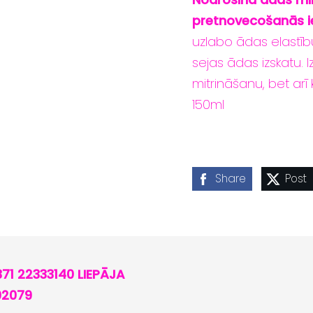
pretnovecošanās i
uzlabo ādas elastīb
sejas ādas izskatu. 
mitrināšanu, bet arī
150ml
Share
Post
371 22333140 LIEPĀJA
02079