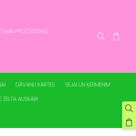
STUMA PROCEDŪRAS
AI
DĀVANU KARTES
SEJAI UN ĶERMENIM
E ZELTA AUSKARI