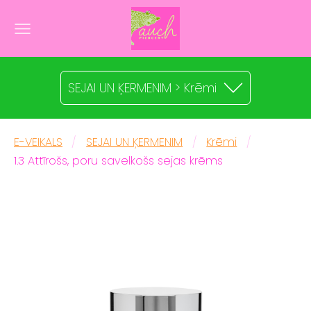
SEJAI UN ĶERMENIM > Krēmi
E-VEIKALS
SEJAI UN ĶERMENIM
Krēmi
1.3 Attīrošs, poru savelkošs sejas krēms