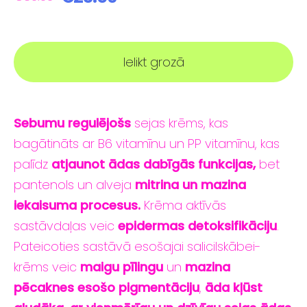
Ielikt grozā
Sebumu regulējošs
sejas krēms, kas
bagātināts ar B6 vitamīnu un PP vitamīnu, kas
palīdz
atjaunot ādas dabīgās funkcijas,
bet
pantenols un alveja
mitrina un mazina
iekaisuma procesus.
Krēma aktīvās
sastāvdaļas veic
epidermas detoksifikāciju
.
Pateicoties sastāvā esošajai salicilskābei-
krēms veic
maigu pīlingu
un
mazina
pēcaknes esošo pigmentāciju
,
āda kļūst