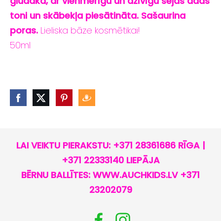
gludāka, ar vienmērīgu un dzīvīgu sejas ādas
toni un skābekļa piesātināta. Sašaurina
poras.
Lieliska bāze kosmētikai!
50ml
LAI VEIKTU PIERAKSTU: +371 28361686 RĪGA |
+371 22333140 LIEPĀJA
BĒRNU BALLĪTES: WWW.AUCHKIDS.LV +371
23202079