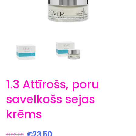
1.3 Attīrošs, poru
savelkošs sejas
krēms
€23.50
€60.00