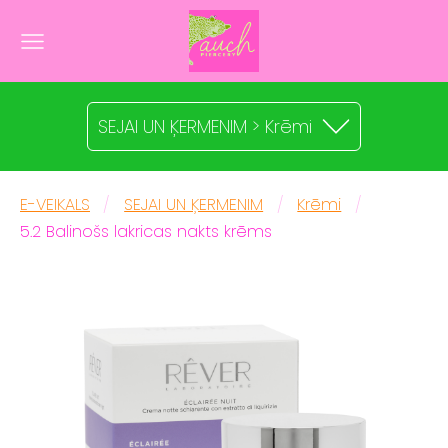
SEJAI UN ĶERMENIM > Krēmi
E-VEIKALS
SEJAI UN ĶERMENIM
Krēmi
5.2 Balinošs lakricas nakts krēms