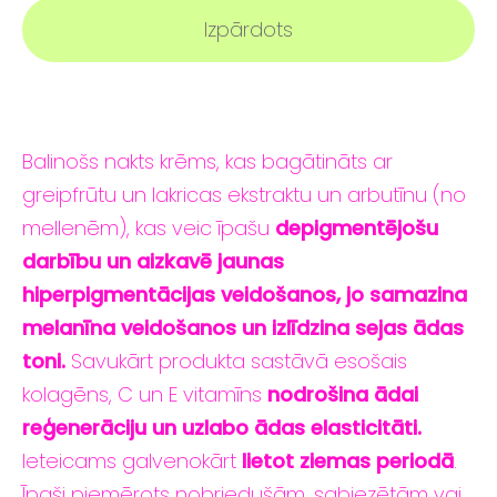
Izpārdots
Balinošs nakts krēms, kas bagātināts ar
greipfrūtu un lakricas ekstraktu un arbutīnu (no
mellenēm), kas veic īpašu
depigmentējošu
darbību un aizkavē jaunas
hiperpigmentācijas veidošanos, jo samazina
melanīna veidošanos un izlīdzina sejas ādas
toni.
Savukārt produkta sastāvā esošais
kolagēns, C un E vitamīns
nodrošina ādai
reģenerāciju un uzlabo ādas elasticitāti.
Ieteicams galvenokārt
lietot ziemas periodā
.
Īpaši piemērots nobriedušām, sabiezētām vai