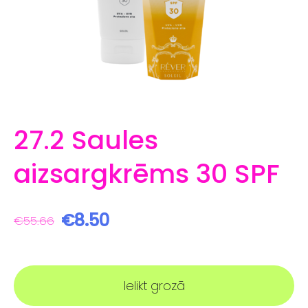
27.2 Saules
aizsargkrēms 30 SPF
€8.50
€55.66
Ielikt grozā