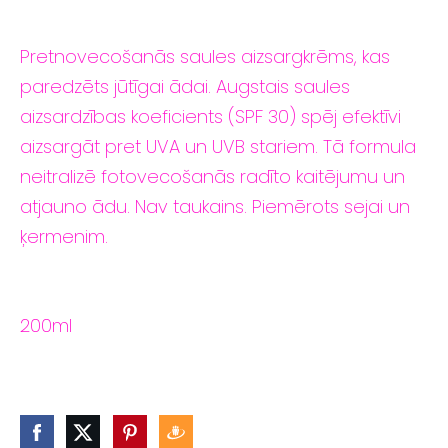
Pretnovecošanās saules aizsargkrēms, kas
paredzēts jūtīgai ādai. Augstais saules
aizsardzības koeficients (SPF 30) spēj efektīvi
aizsargāt pret UVA un UVB stariem. Tā formula
neitralizē fotovecošanās radīto kaitējumu un
atjauno ādu. Nav taukains. Piemērots sejai un
ķermenim.
200ml