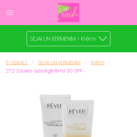
SEJAI UN ĶERMENIM > Krēmi
E-VEIKALS
SEJAI UN ĶERMENIM
Krēmi
27.2 Saules aizsargkrēms 30 SPF