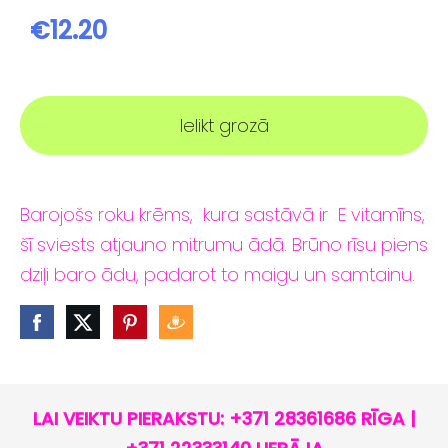
€12.20
Ielikt grozā
Barojošs roku krēms, kura sastāvā ir E vitamīns,
šī sviests atjauno mitrumu ādā. Brūno rīsu piens
dziļi baro ādu, padarot to maigu un samtainu.
LAI VEIKTU PIERAKSTU: +371 28361686 RĪGA |