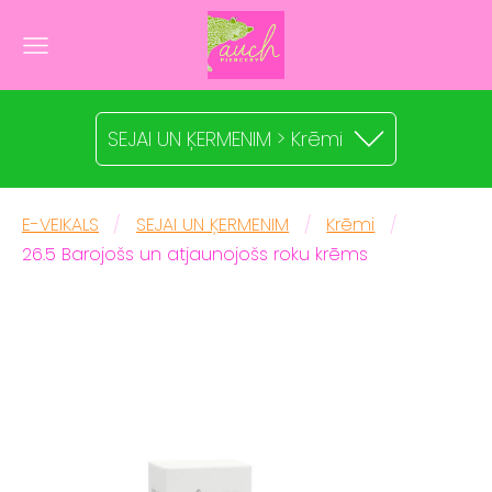
SEJAI UN ĶERMENIM > Krēmi
E-VEIKALS
SEJAI UN ĶERMENIM
Krēmi
26.5 Barojošs un atjaunojošs roku krēms