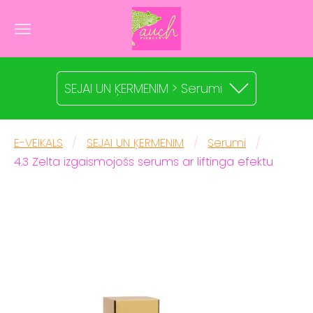
SEJAI UN ĶERMENIM > Serumi
E-VEIKALS
SEJAI UN ĶERMENIM
Serumi
4.3 Zelta izgaismojošs serums ar liftinga efektu