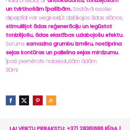
hialuronskābi, ar
antioksidantu, tonizējošām
un tvirtinošām īpašībām.
Sastāvā esošie
dipeptīdi var viegli iekļūt dziļākajos ādas slāņos,
stimulējot ādas reģenerāciju un iegūstot
tonizējošu, ādas elastības uzlabojošu efektu.
Serums
samazina grumbu izmēru, nostiprina
sejas kontūras un palielina sejas mirdzumu.
Īpaši piemērots nobriedušām ādām.
30ml
LAI VEIKTU PIERAKSTU: +371 28361686 RĪGA |