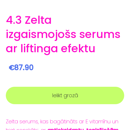
4.3 Zelta
izgaismojošs serums
ar liftinga efektu
€87.90
Ielikt grozā
Zelta serums, kas bagātināts ar E vitamīnu un