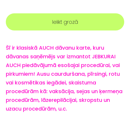
Ielikt grozā
Šī ir klasiskā AUCH dāvanu karte, kuru
dāvanas saņēmējs var izmantot JEBKURAI
AUCH piedāvājumā esošajai procedūrai, vai
pirkumiem! Ausu caurduršana, pīrsingi, rotu
vai kosmētikas iegādei, skaistuma
procedūrām kā: vaksācija, sejas un ķermeņa
procedūrām, lāzerepilācijai, skropstu un
uzacu procedūrām, u.c.