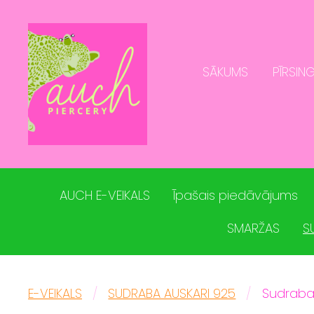
SĀKUMS
PĪRSING
AUCH E-VEIKALS
Īpašais piedāvājums
SMARŽAS
S
E-VEIKALS
SUDRABA AUSKARI 925
Sudraba