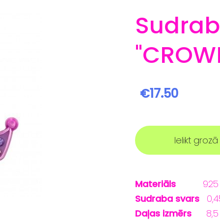
Sudrab
"CROW
€17.50
Ielikt grozā
Materiāls
925 St
Sudraba svars
0,4
Daļas izmērs
8,