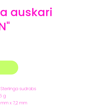
a auskari
N"
erlinga sudrabs
5 g
5 mm x 7,2 mm