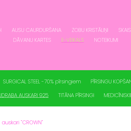
I
AUSU CAURDURŠANA
ZOBU KRISTĀLIŅI
SKAI
DĀVANU KARTES
E-VEIKALS
NOTEIKUMI
SURGICAL STEEL -70% pīrsingiem
PĪRSINGU KOPŠAN
UDRABA AUSKARI 925
TITĀNA PĪRSINGI
MEDICĪNISKI
 auskari "CROWN"