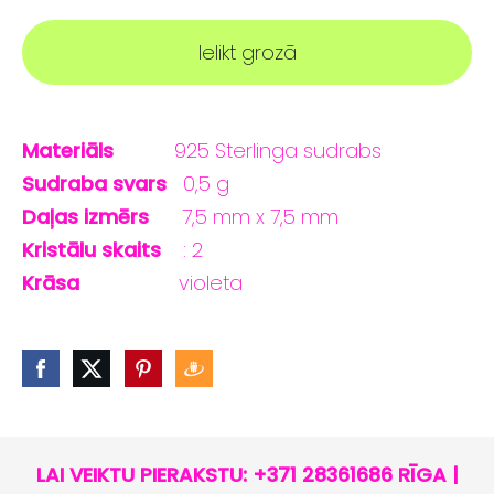
Ielikt grozā
Materiāls
925 Sterlinga sudrabs
Sudraba svars
0,5 g
Daļas izmērs
7,5 mm x 7,5 mm
Kristālu skaits
: 2
Krāsa
violeta
LAI VEIKTU PIERAKSTU: +371 28361686 RĪGA |