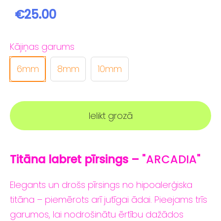
€25.00
Kājiņas garums
6mm
8mm
10mm
Ielikt grozā
Titāna labret
pīrsings –
"ARCADIA"
Elegants
un
drošs
pīrsings
no
hipoalerģiska
titāna –
piemērots
arī
jutīgai
ādai.
Pieejams
trīs
garumos,
lai
nodrošinātu
ērtību
dažādos