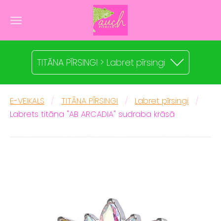
TITĀNA PĪRSINGI > Labret pīrsingi
E-VEIKALS
TITĀNA PĪRSINGI
Labret pīrsingi
Labrets titāna "AB ARCADIA" sudraba krāsā