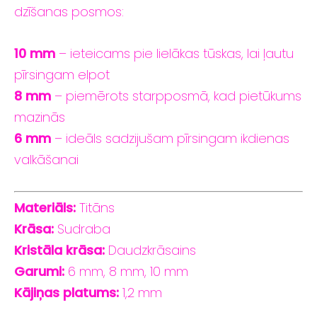
dzīšanas
posmos:
10
mm
–
ieteicams
pie
lielākas tūskas
,
lai
ļautu
pīrsingam
elpot
8
mm
–
piemērots
starpposmā,
kad
pietūkums
mazinās
6
mm
–
ideāls
sadzijušam
pīrsingam
ikdienas
valkāšanai
Materiāls:
Titāns
Krāsa:
Sudraba
Kristāla krāsa:
Daudzkrāsains
Garumi:
6
mm,
8
mm,
10
mm
Kājiņas
platums:
1,2
mm