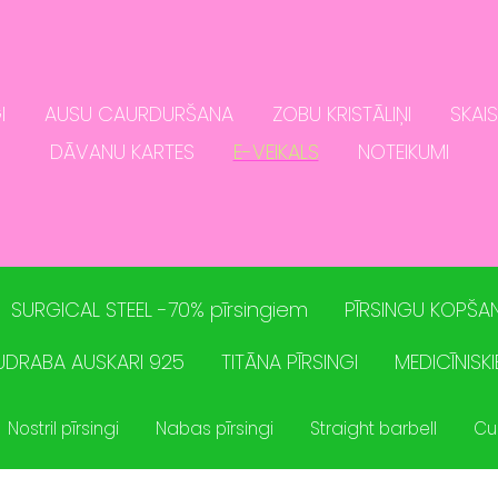
I
AUSU CAURDURŠANA
ZOBU KRISTĀLIŅI
SKAI
DĀVANU KARTES
E-VEIKALS
NOTEIKUMI
SURGICAL STEEL -70% pīrsingiem
PĪRSINGU KOPŠAN
UDRABA AUSKARI 925
TITĀNA PĪRSINGI
MEDICĪNISKI
Nostril pīrsingi
Nabas pīrsingi
Straight barbell
Cu