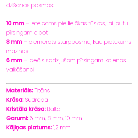
dzīšanas
posmos:
10
mm
–
ieteicams
pie
lielākas tūskas
,
lai
ļautu
pīrsingam
elpot
8
mm
–
piemērots
starpposmā,
kad
pietūkums
mazinās
6
mm
–
ideāls
sadzijušam
pīrsingam
ikdienas
valkāšanai
Materiāls:
Titāns
Krāsa:
Sudraba
Kristāla krāsa:
Balta
Garumi:
6
mm,
8
mm,
10
mm
Kājiņas
platums:
1,2
mm