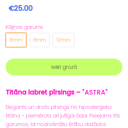
€25.00
Kājiņas garums
6mm
8mm
10mm
Ielikt grozā
Titāna labret
pīrsings –
"ASTRA"
Elegants
un
drošs
pīrsings
no
hipoalerģiska
titāna –
piemērots
arī
jutīgai
ādai.
Pieejams
trīs
garumos,
lai
nodrošinātu
ērtību
dažādos