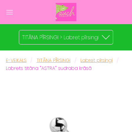
TITĀNA PĪRSINGI > Labret pīrsingi
E-VEIKALS
TITĀNA PĪRSINGI
Labret pīrsingi
Labrets titāna "ASTRA" sudraba krāsā