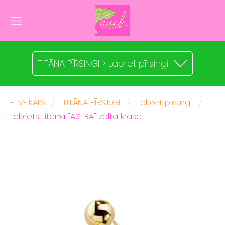
TITĀNA PĪRSINGI > Labret pīrsingi
E-VEIKALS
TITĀNA PĪRSINGI
Labret pīrsingi
Labrets titāna "ASTRA" zelta krāsā