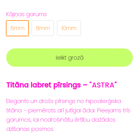
Kājiņas garums
6mm
8mm
10mm
Ielikt grozā
Titāna labret
pīrsings –
"ASTRA"
Elegants
un
drošs
pīrsings
no
hipoalerģiska
titāna –
piemērots
arī
jutīgai
ādai.
Pieejams
trīs
garumos,
lai
nodrošinātu
ērtību
dažādos
dzīšanas
posmos: