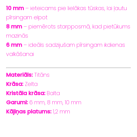
10
mm
–
ieteicams
pie
lielākas tūskas
,
lai
ļautu
pīrsingam
elpot
8
mm
–
piemērots
starpposmā,
kad
pietūkums
mazinās
6
mm
–
ideāls
sadzijušam
pīrsingam
ikdienas
valkāšanai
Materiāls:
Titāns
Krāsa:
Zelta
Kristāla krāsa:
Balta
Garumi:
6
mm,
8
mm,
10
mm
Kājiņas
platums:
1,2
mm