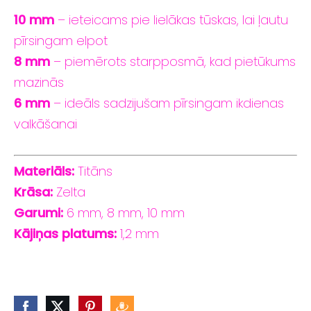
10
mm
–
ieteicams
pie
lielākas tūskas
,
lai
ļautu
pīrsingam
elpot
8
mm
–
piemērots
starpposmā,
kad
pietūkums
mazinās
6
mm
–
ideāls
sadzijušam
pīrsingam
ikdienas
valkāšanai
Materiāls:
Titāns
Krāsa:
Zelta
Garumi:
6
mm,
8
mm,
10
mm
Kājiņas
platums:
1,2
mm