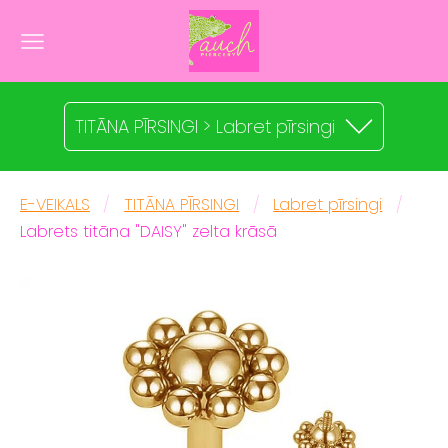
TITĀNA PĪRSINGI > Labret pīrsingi
E-VEIKALS
TITĀNA PĪRSINGI
Labret pīrsingi
Labrets titāna "DAISY" zelta krāsā