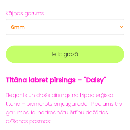
Kājiņas garums
Ielikt grozā
Titāna labret
pīrsings – "Daisy
"
Elegants
un
drošs
pīrsings
no
hipoalerģiska
titāna –
piemērots
arī
jutīgai
ādai.
Pieejams
trīs
garumos,
lai
nodrošinātu
ērtību
dažādos
dzīšanas
posmos: