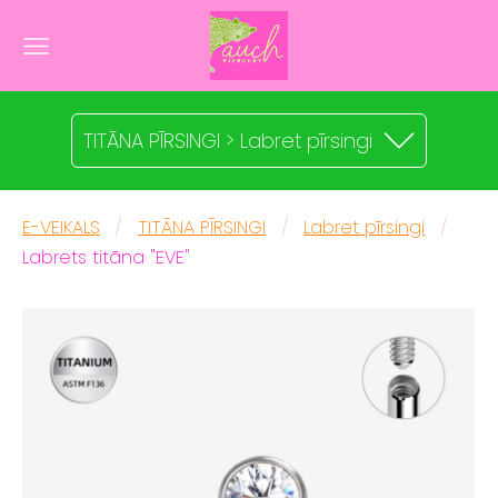
TITĀNA PĪRSINGI > Labret pīrsingi
E-VEIKALS
TITĀNA PĪRSINGI
Labret pīrsingi
Labrets titāna "EVE"