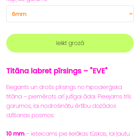
Ielikt grozā
Titāna labret
pīrsings – "EVE
"
Elegants
un
drošs
pīrsings
no
hipoalerģiska
titāna –
piemērots
arī
jutīgai
ādai.
Pieejams
trīs
garumos,
lai
nodrošinātu
ērtību
dažādos
dzīšanas
posmos:
10
mm
–
ieteicams
pie
lielākas tūskas
,
lai
ļautu