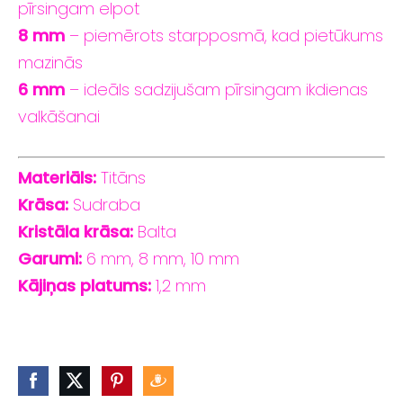
pīrsingam
elpot
8
mm
–
piemērots
starpposmā,
kad
pietūkums
mazinās
6
mm
–
ideāls
sadzijušam
pīrsingam
ikdienas
valkāšanai
Materiāls:
Titāns
Krāsa:
Sudraba
Kristāla krāsa:
Balta
Garumi:
6
mm,
8
mm,
10
mm
Kājiņas
platums:
1,2
mm