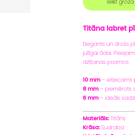
Ielikt grozā
Titāna labret
p
Elegants
un
drošs
p
jutīgai
ādai.
Pieeja
dzīšanas
posmos:
10
mm
–
ieteicams
8
mm
–
piemērots
6
mm
–
ideāls
sadz
Materiāls:
Titāns
Krāsa:
Sudraba