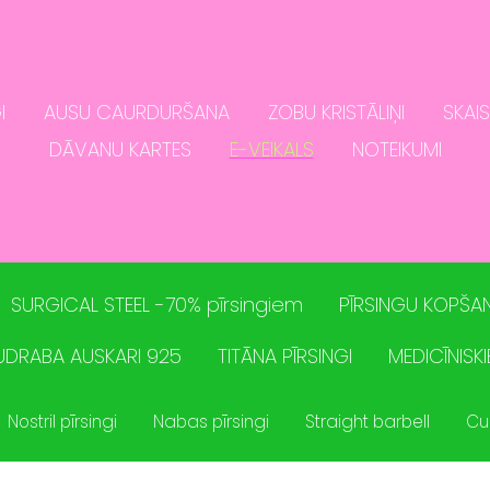
I
AUSU CAURDURŠANA
ZOBU KRISTĀLIŅI
SKAI
DĀVANU KARTES
E-VEIKALS
NOTEIKUMI
SURGICAL STEEL -70% pīrsingiem
PĪRSINGU KOPŠAN
UDRABA AUSKARI 925
TITĀNA PĪRSINGI
MEDICĪNISKI
Nostril pīrsingi
Nabas pīrsingi
Straight barbell
Cu