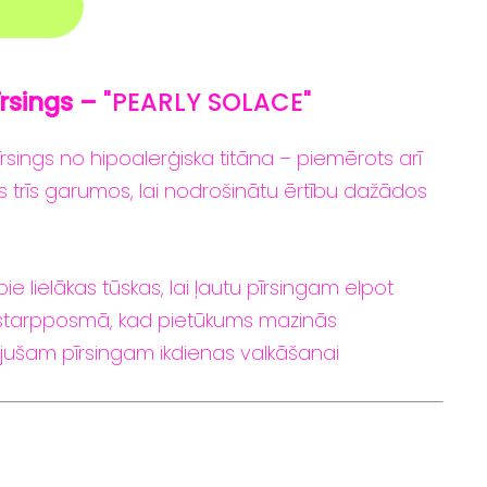
īrsings –
"PEARLY SOLACE"
īrsings
no
hipoalerģiska
titāna –
piemērots
arī
ms
trīs
garumos,
lai
nodrošinātu
ērtību
dažādos
pie
lielākas tūskas
,
lai
ļautu
pīrsingam
elpot
starpposmā,
kad
pietūkums
mazinās
ijušam
pīrsingam
ikdienas
valkāšanai