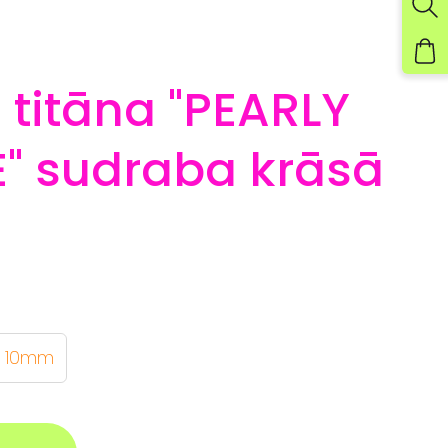
 titāna "PEARLY
" sudraba krāsā
10mm