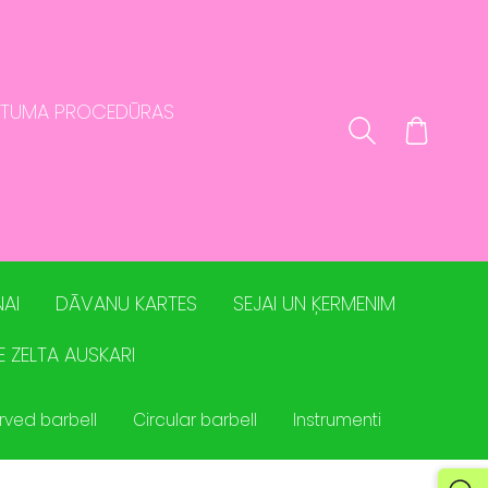
STUMA PROCEDŪRAS
AI
DĀVANU KARTES
SEJAI UN ĶERMENIM
E ZELTA AUSKARI
rved barbell
Circular barbell
Instrumenti