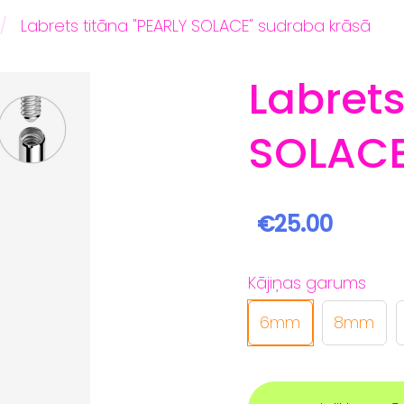
Labrets titāna "PEARLY SOLACE" sudraba krāsā
Labrets
SOLACE
€25.00
Kājiņas garums
6mm
8mm