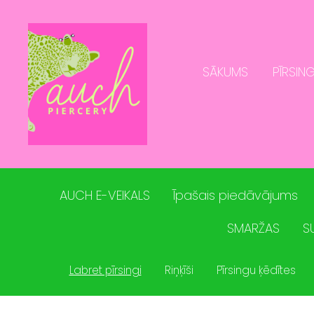
SĀKUMS
PĪRSING
AUCH E-VEIKALS
Īpašais piedāvājums
SMARŽAS
S
Labret pīrsingi
Riņķīši
Pīrsingu ķēdītes