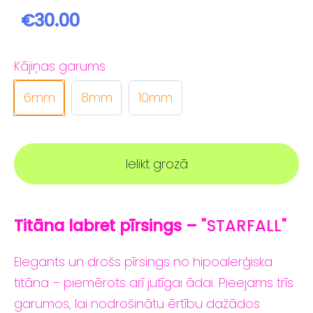
€30.00
Kājiņas garums
6mm
8mm
10mm
Ielikt grozā
Titāna labret
pīrsings –
"STARFALL"
Elegants
un
drošs
pīrsings
no
hipoalerģiska
titāna –
piemērots
arī
jutīgai
ādai.
Pieejams
trīs
garumos,
lai
nodrošinātu
ērtību
dažādos