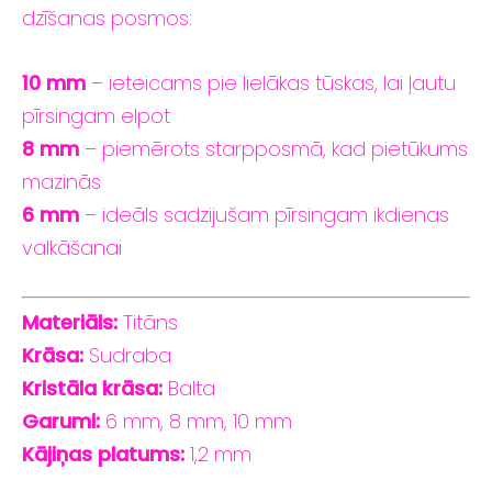
dzīšanas
posmos:
10
mm
–
ieteicams
pie
lielākas tūskas
,
lai
ļautu
pīrsingam
elpot
8
mm
–
piemērots
starpposmā,
kad
pietūkums
mazinās
6
mm
–
ideāls
sadzijušam
pīrsingam
ikdienas
valkāšanai
Materiāls:
Titāns
Krāsa:
Sudraba
Kristāla krāsa:
Balta
Garumi:
6
mm,
8
mm,
10
mm
Kājiņas
platums:
1,2
mm