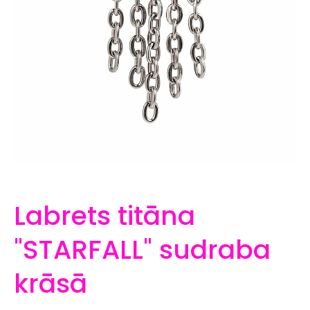
Labrets titāna
"STARFALL" sudraba
krāsā