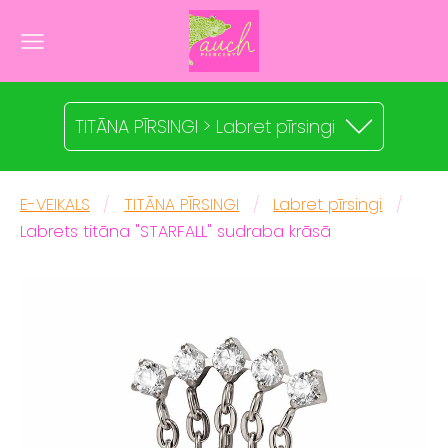
TITĀNA PĪRSINGI > Labret pīrsingi
E-VEIKALS
TITĀNA PĪRSINGI
Labret pīrsingi
Labrets titāna "STARFALL" sudraba krāsā