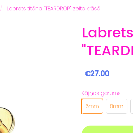
Labrets titāna "TEARDROP" zelta krāsā
Labrets
"TEARD
€27.00
Kājiņas garums
6mm
8mm