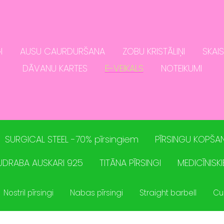
I
AUSU CAURDURŠANA
ZOBU KRISTĀLIŅI
SKAI
DĀVANU KARTES
E-VEIKALS
NOTEIKUMI
SURGICAL STEEL -70% pīrsingiem
PĪRSINGU KOPŠAN
UDRABA AUSKARI 925
TITĀNA PĪRSINGI
MEDICĪNISKI
Nostril pīrsingi
Nabas pīrsingi
Straight barbell
Cu