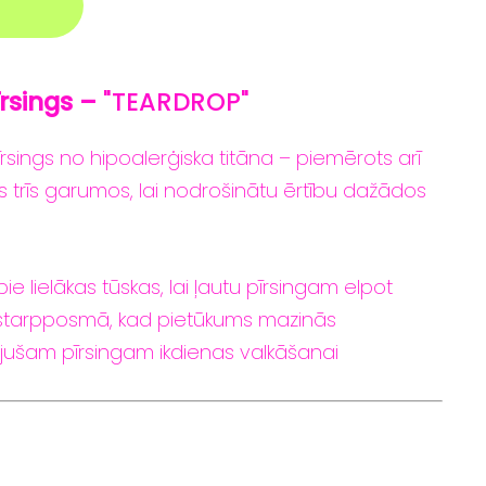
īrsings –
"TEARDROP"
īrsings
no
hipoalerģiska
titāna –
piemērots
arī
ms
trīs
garumos,
lai
nodrošinātu
ērtību
dažādos
pie
lielākas tūskas
,
lai
ļautu
pīrsingam
elpot
starpposmā,
kad
pietūkums
mazinās
ijušam
pīrsingam
ikdienas
valkāšanai