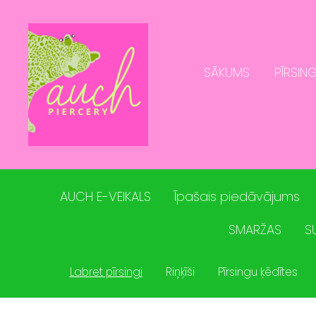
SĀKUMS
PĪRSING
AUCH E-VEIKALS
Īpašais piedāvājums
SMARŽAS
S
Labret pīrsingi
Riņķīši
Pīrsingu ķēdītes