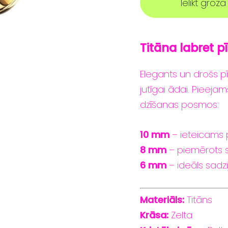
Ielikt grozā
Titāna labret
p
Elegants
un
drošs
p
jutīgai
ādai.
Pieeja
dzīšanas
posmos:
10
mm
–
ieteicams
8
mm
–
piemērots
6
mm
–
ideāls
sadz
Materiāls:
Titāns
Krāsa:
Zelta