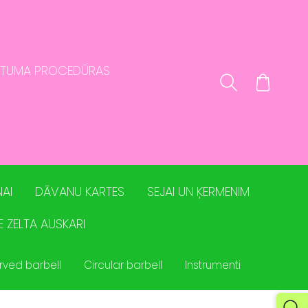
STUMA PROCEDŪRAS
AI
DĀVANU KARTES
SEJAI UN ĶERMENIM
E ZELTA AUSKARI
rved barbell
Circular barbell
Instrumenti