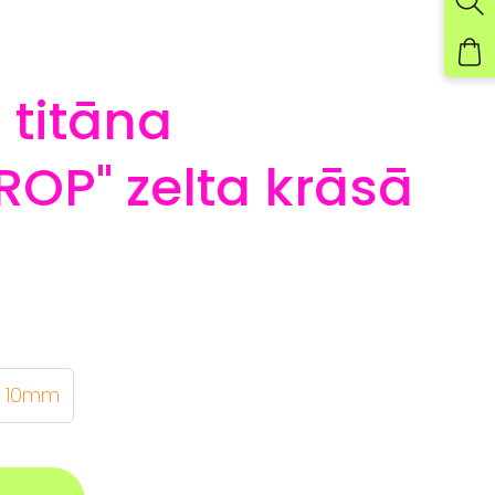
 titāna
ROP" zelta krāsā
10mm