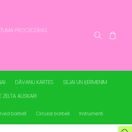
STUMA PROCEDŪRAS
AI
DĀVANU KARTES
SEJAI UN ĶERMENIM
E ZELTA AUSKARI
rved barbell
Circular barbell
Instrumenti