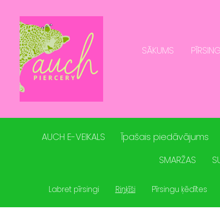
SĀKUMS
PĪRSING
AUCH E-VEIKALS
Īpašais piedāvājums
SMARŽAS
S
Labret pīrsingi
Riņķīši
Pīrsingu ķēdītes