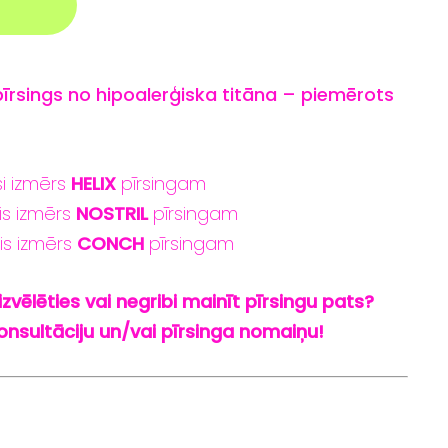
pīrsings
no
hipoalerģiska
titāna –
piemērots
i izmērs
HELIX
pīrsingam
is izmērs
NOSTRIL
pīrsingam
is izmērs
CONCH
pīrsingam
izvēlēties vai negribi mainīt pīrsingu pats?
nsultāciju un/vai pīrsinga nomaiņu!