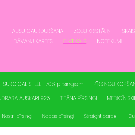
I
AUSU CAURDURŠANA
ZOBU KRISTĀLIŅI
SKAI
DĀVANU KARTES
E-VEIKALS
NOTEIKUMI
SURGICAL STEEL -70% pīrsingiem
PĪRSINGU KOPŠAN
UDRABA AUSKARI 925
TITĀNA PĪRSINGI
MEDICĪNISKI
Nostril pīrsingi
Nabas pīrsingi
Straight barbell
Cu