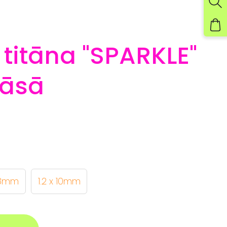
s titāna "SPARKLE"
rāsā
x 8mm
1.2 x 10mm