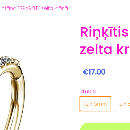
is titāna "SPARKLE" zelta krāsā
Riņķīti
zelta k
€17.00
Izmērs
1.2 x 6mm
1.2 