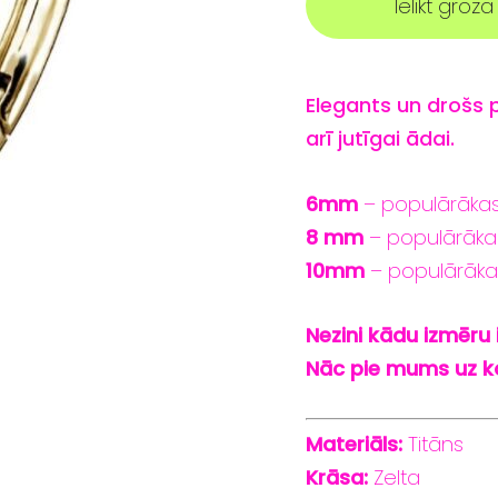
Ielikt grozā
Elegants
un
drošs
arī
jutīgai
ādai.
6mm
– populārākas
8
mm
– populārāka
10mm
– populārāka
Nezini kādu izmēru 
Nāc pie mums uz ko
Materiāls:
Titāns
Krāsa:
Zelta