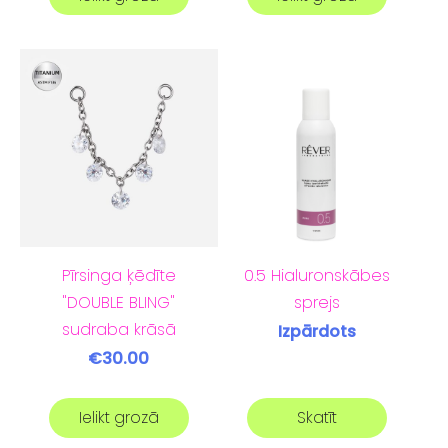
Pīrsinga ķēdīte
0.5 Hialuronskābes
"DOUBLE BLING"
sprejs
sudraba krāsā
Izpārdots
€30.00
Ielikt grozā
Skatīt