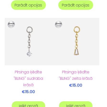
Parādīt opcijas
Parādīt opcijas
Pīrsinga ķēdīte
Pīrsinga ķēdīte
"BLING" sudraba
"BLING" zelta krāsā
krāsā
€15.00
€15.00
Ielikt grozā
Ielikt grozā