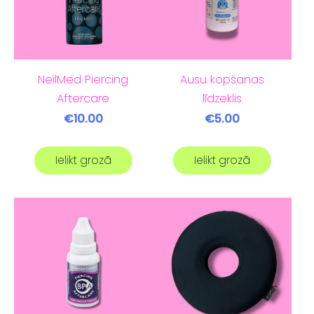
NeilMed Piercing
Ausu kopšanas
Aftercare
līdzeklis
€10.00
€5.00
Ielikt grozā
Ielikt grozā