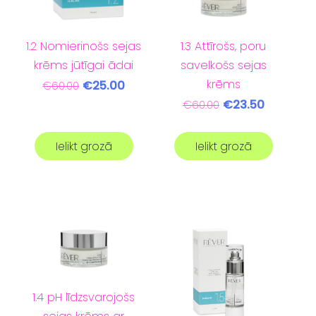
1.3 Attīrošs, poru
1.2 Nomierinošs sejas
savelkošs sejas
krēms jūtīgai ādai
krēms
€25.00
€60.00
€23.50
€60.00
Ielikt grozā
Ielikt grozā
1.4 pH līdzsvarojošs