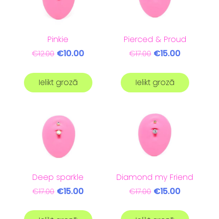
Pinkie
Pierced & Proud
€10.00
€15.00
€12.00
€17.00
Ielikt grozā
Ielikt grozā
Deep sparkle
Diamond my Friend
€15.00
€15.00
€17.00
€17.00