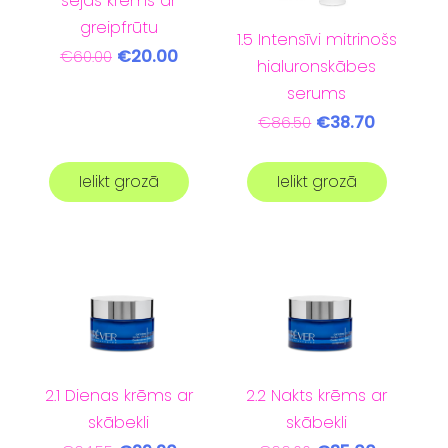
sejas krēms ar
greipfrūtu
1.5 Intensīvi mitrinošs
€20.00
€60.00
hialuronskābes
serums
€38.70
€86.50
Ielikt grozā
Ielikt grozā
2.1 Dienas krēms ar
2.2 Nakts krēms ar
skābekli
skābekli