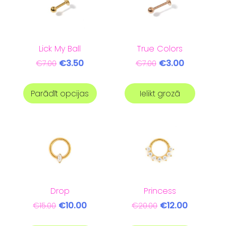
Lick My Ball
True Colors
€3.50
€3.00
€7.00
€7.00
Parādīt opcijas
Ielikt grozā
Drop
Princess
€10.00
€12.00
€15.00
€20.00