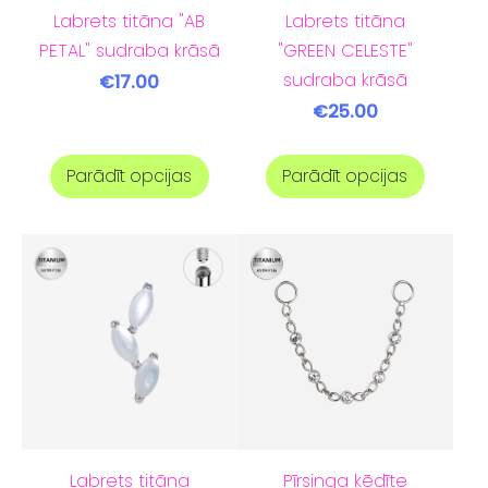
Labrets titāna "AB
Labrets titāna
PETAL" sudraba krāsā
"GREEN CELESTE"
sudraba krāsā
€17.00
€25.00
Parādīt opcijas
Parādīt opcijas
Labrets titāna
Pīrsinga ķēdīte