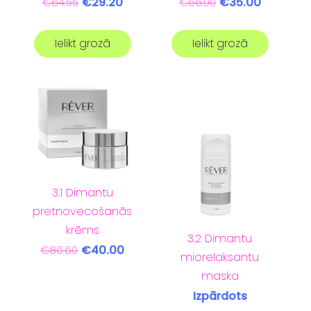
€29.20
€35.00
€64.55
€66.00
Ielikt grozā
Ielikt grozā
3.1 Dimantu
pretnovecošanās
krēms
3.2 Dimantu
€40.00
€86.60
miorelaksantu
maska
Izpārdots