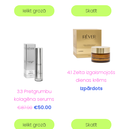
Ielikt grozā
Skatīt
4.1 Zelta izgaismojošs
dienas krēms
Izpārdots
3.3 Pretgrumbu
kolagēna serums
€50.00
€87.90
Ielikt grozā
Skatīt