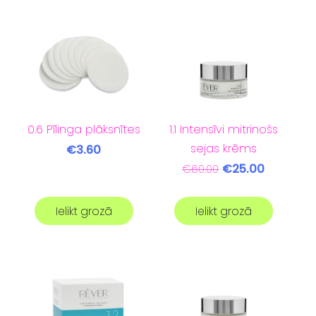
0.6 Pīlinga plāksnītes
1.1 Intensīvi mitrinošs
sejas krēms
€3.60
€25.00
€60.00
Ielikt grozā
Ielikt grozā