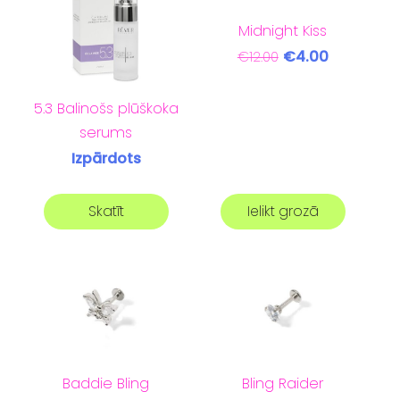
Midnight Kiss
€4.00
€12.00
5.3 Balinošs plūškoka
serums
Izpārdots
Skatīt
Ielikt grozā
Baddie Bling
Bling Raider