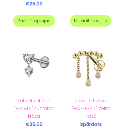
€25.00
Parādīt opcijas
Parādīt opcijas
Labrets titāna
Labrets titāna
"HEARTS" sudraba
"WATERFALL" zelta
krāsā
krāsā
€25.00
Izpārdots