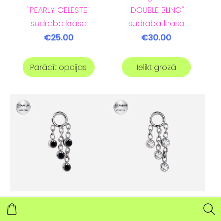
"PEARLY CELESTE"
"DOUBLE BLING"
sudraba krāsā
sudraba krāsā
€25.00
€30.00
Parādīt opcijas
Ielikt grozā
Pīrsinga ķēdīte
Pīrsinga ķēdīte
"RAINFALL" sudraba
"RAINFALL" sudraba