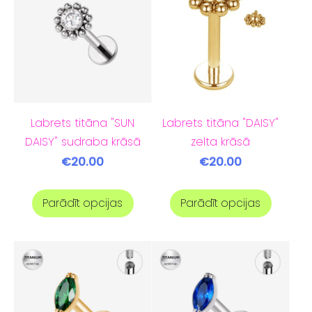
Labrets titāna "SUN
Labrets titāna "DAISY"
DAISY" sudraba krāsā
zelta krāsā
€20.00
€20.00
Parādīt opcijas
Parādīt opcijas