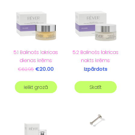
5.2 Balinošs lakricas
5.1 Balinošs lakricas
nakts krēms
dienas krēms
Izpārdots
€20.00
€62.95
Ielikt grozā
Skatīt