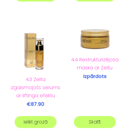
4.4 Restrukturizējoša
maska ar Zeltu
Izpārdots
4.3 Zelta
izgaismojošs serums
ar liftinga efektu
€87.90
Ielikt grozā
Skatīt