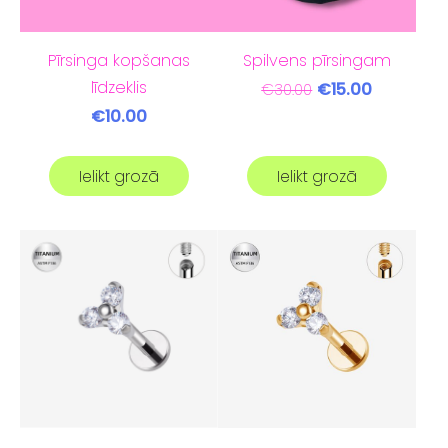
Pīrsinga kopšanas
Spilvens pīrsingam
līdzeklis
€15.00
€30.00
€10.00
Ielikt grozā
Ielikt grozā